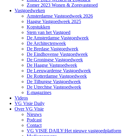
Zomer 2023 Wonen & Zorgvastgoed
Vastgoedweken
Amsterdamse Vastgoedweek 2026
Haagse Vastgoedweek 2025
Kopstukken
Stem van het Vastgoed
De Amsterdamse Vastgoedweek
De Architectenweek
De Bredase Vastgoedweek
De Eindhovense Vastgoedweek
De Groningse Vastgoedweek
De Haagse Vastgoedweek
De Leeuwardense Vastgoedweek
De Rotterdamse Vastgoedweek
De Tilburgse Vastgoedweek
De Utrechtse Vastgoedweek
E-magazines
Videos
VG Visie Daily
Over VG Visie
Nieuws
Podcast
Contact
VG VISIE DAILY:Het nieuwe vastgoedplatform