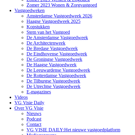
Zomer 2023 Wonen & Zorgvastgoed
Vastgoedweken
Amsterdamse Vastgoedweek 2026
Haagse Vastgoedweek 2025
Kopstukken
Stem van het Vastgoed
De Amsterdamse Vastgoedweek
De Architectenweek
De Bredase Vastgoedweek
De Eindhovense Vastgoedweek
De Groningse Vastgoedweek
De Haagse Vastgoedweek
De Leeuwardense Vastgoedweek
De Rotterdamse Vastgoedweek
De Tilburgse Vastgoedweek
De Utrechtse Vastgoedweek
E-magazines
Videos
VG Visie Daily
Over VG Visie
Nieuws
Podcast
Contact
VG VISIE DAILY:Het nieuwe vastgoedplatform